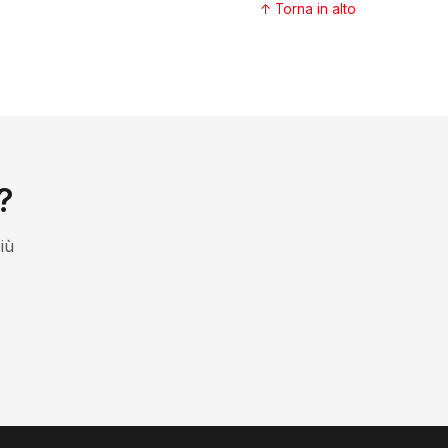
↑ Torna in alto
?
iù