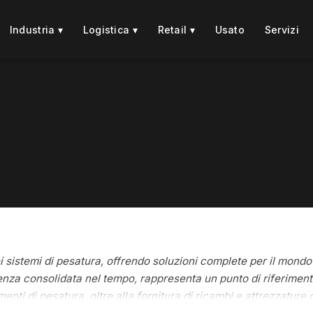
Industria ▾
Logistica ▾
Retail ▾
Usato
Servizi
istemi di pesatura, offrendo soluzioni complete per il mondo 
enza consolidata nel tempo, rappresenta un punto di riferimento
enti di pesatura, oltre alla fornitura di ricambi e attrezzature