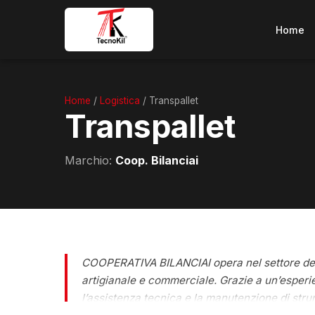
Home
Home
/
Logistica
/ Transpallet
Transpallet
Marchio:
Coop. Bilanciai
COOPERATIVA BILANCIAI opera nel settore dei s
artigianale e commerciale. Grazie a un’esperi
l’assistenza tecnica e la manutenzione di strum