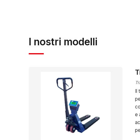
processi produttivi e logistici.…
Visita il sito u
I nostri modelli
T
Tr
Il
pe
co
e 
ac
pe