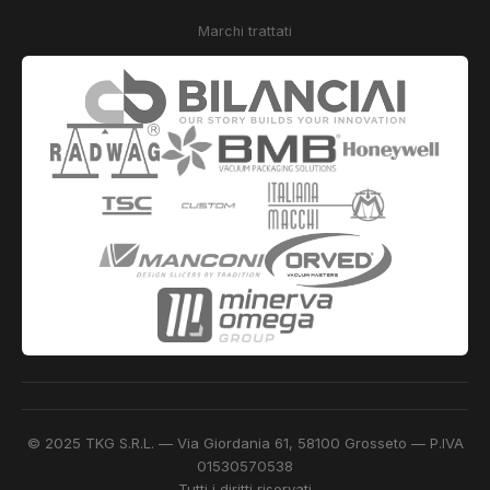
Marchi trattati
© 2025 TKG S.R.L. — Via Giordania 61, 58100 Grosseto — P.IVA
01530570538
Tutti i diritti riservati