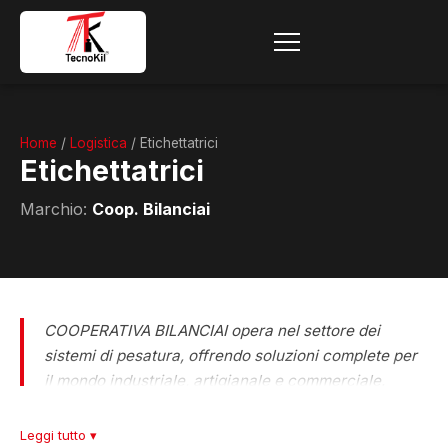
Home
/
Logistica
/ Etichettatrici
Etichettatrici
Marchio:
Coop. Bilanciai
COOPERATIVA BILANCIAI opera nel settore dei
sistemi di pesatura, offrendo soluzioni complete per
il mondo industriale, artigianale e commerciale.
Grazie a un’esperienza consolidata nel tempo,
rappresenta un punto di riferimento per la vendita,
Leggi tutto ▾