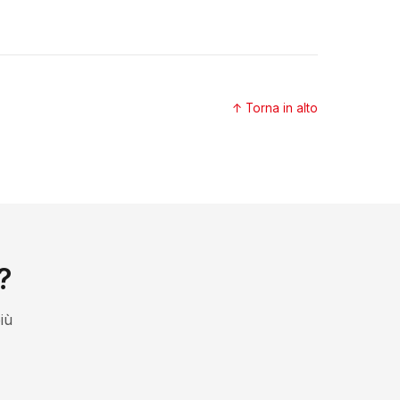
↑ Torna in alto
?
iù