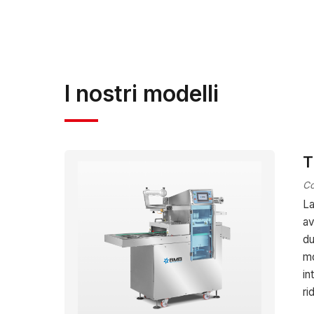
garantendo elevati st…
Visita il sito ufficiale 
I nostri modelli
T
Co
La
av
du
mo
in
ri