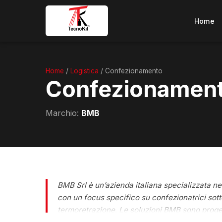
Home
Home
/
Logistica
/ Confezionamento
Confezionamen
Marchio:
BMB
BMB Srl è un’azienda italiana specializzata ne
con un focus specifico su confezionatrici sotto
termoretrazione. Le soluzioni BMB sono progett