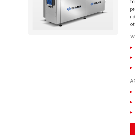
fo
pr
ri
ot
V
A