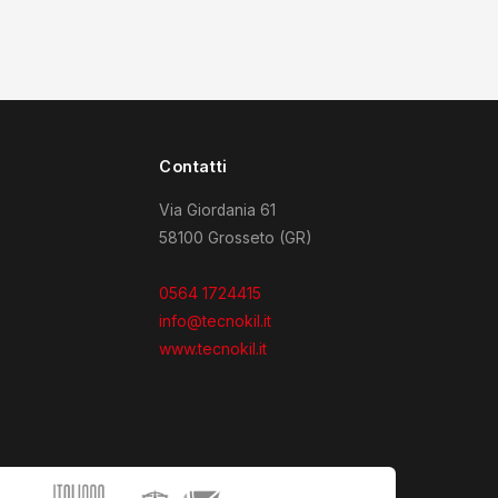
Contatti
Via Giordania 61
58100 Grosseto (GR)
0564 1724415
info@tecnokil.it
www.tecnokil.it