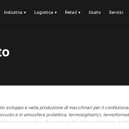
Industria ▾
Logistica ▾
Retail ▾
Usato
Servizi
to
llo sviluppo e nella produzione di macchinari per il confezion
vuoto e in atmosfera protettiva, termosigillatrici, termoformatr
ate per rispondere alle esigenze dei settori alimentare, medic