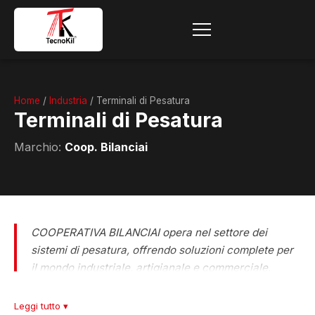
Home
/
Industria
/ Terminali di Pesatura
Terminali di Pesatura
Marchio:
Coop. Bilanciai
COOPERATIVA BILANCIAI opera nel settore dei
sistemi di pesatura, offrendo soluzioni complete per
il mondo industriale, artigianale e commerciale.
Grazie a un’esperienza consolidata nel tempo,
rappresenta un punto di riferimento per la vendita,
Leggi tutto ▾