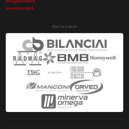
info@tecnokil.it
www.tecnokil.it
Marchi trattati