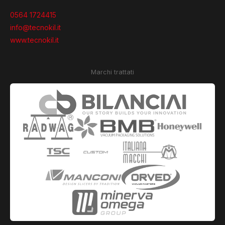
0564 1724415
info@tecnokil.it
www.tecnokil.it
Marchi trattati