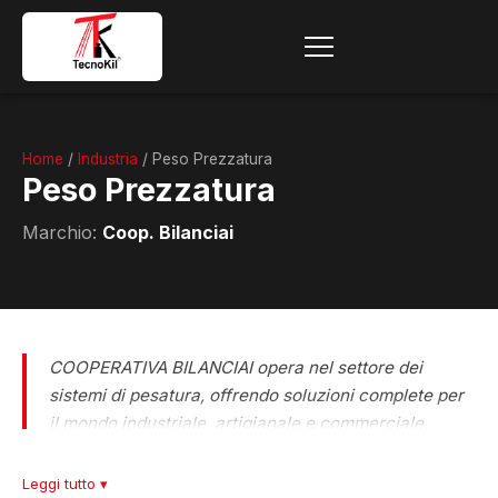
Home
/
Industria
/ Peso Prezzatura
Peso Prezzatura
Marchio:
Coop. Bilanciai
COOPERATIVA BILANCIAI opera nel settore dei
sistemi di pesatura, offrendo soluzioni complete per
il mondo industriale, artigianale e commerciale.
Grazie a un’esperienza consolidata nel tempo,
rappresenta un punto di riferimento per la vendita,
Leggi tutto ▾